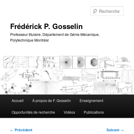
Aller
au
Rech
contenu
principal
Frédérick P. Gosselin
Professeur titulaire, Département de Génie Mécanique,
Polytechnique Montréal
Menu
Accueil
À propos de F. Gosselin
Enseignement
principal
Opportunités de recherche
Vidéos
Publications
Navigation
←
Précédent
Suivant
→