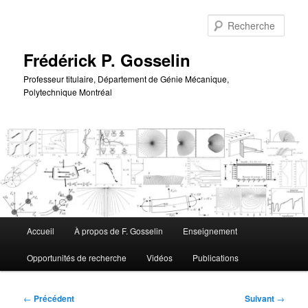
Aller
au
Rech
contenu
principal
Frédérick P. Gosselin
Professeur titulaire, Département de Génie Mécanique,
Polytechnique Montréal
Menu
Accueil
À propos de F. Gosselin
Enseignement
principal
Opportunités de recherche
Vidéos
Publications
Navigation
←
Précédent
Suivant
→