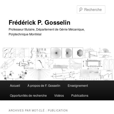
Aller
Aller
au
au
Rech
contenu
contenu
principal
secondaire
Frédérick P. Gosselin
Professeur titulaire, Département de Génie Mécanique,
Polytechnique Montréal
Menu
Accueil
À propos de F. Gosselin
Enseignement
principal
Opportunités de recherche
Vidéos
Publications
ARCHIVES PAR MOT-CLÉ :
PUBLICATION