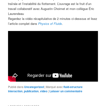
traînée et l’instabilité du flottement. L’ouvrage est le fruit d’un
travail collaboratif avec Augustin Choimet et mon collègue Éric
Laurendeau
Regardez la vidéo récapitulative de 2 minutes ci-dessous et lisez
l’article complet dans
Physics of Fluids
.
Publié dans
Uncategorized
|
Marqué avec
fluid-structure
interaction
,
publication
,
video
|
Laisser un commentaire