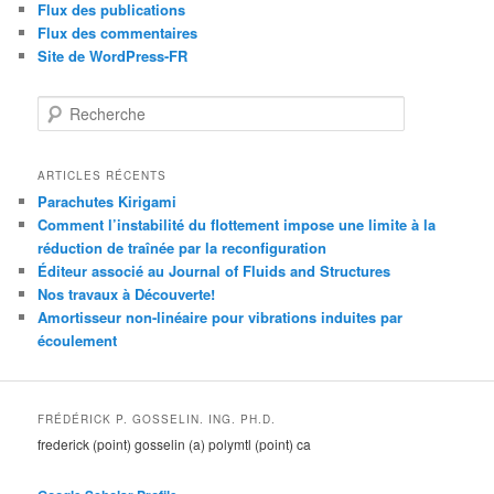
Flux des publications
Flux des commentaires
Site de WordPress-FR
R
e
c
h
ARTICLES RÉCENTS
e
Parachutes Kirigami
r
Comment l’instabilité du flottement impose une limite à la
c
réduction de traînée par la reconfiguration
h
Éditeur associé au Journal of Fluids and Structures
e
Nos travaux à Découverte!
Amortisseur non-linéaire pour vibrations induites par
écoulement
FRÉDÉRICK P. GOSSELIN. ING. PH.D.
frederick (point) gosselin (a) polymtl (point) ca