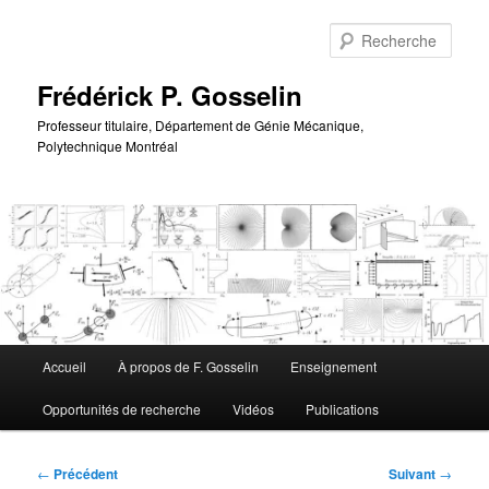
Aller
au
Rech
contenu
principal
Frédérick P. Gosselin
Professeur titulaire, Département de Génie Mécanique,
Polytechnique Montréal
Menu
Accueil
À propos de F. Gosselin
Enseignement
principal
Opportunités de recherche
Vidéos
Publications
Navigation
←
Précédent
Suivant
→