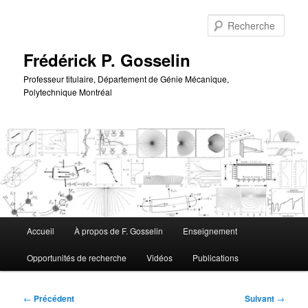
Aller
au
Rech
contenu
principal
Frédérick P. Gosselin
Professeur titulaire, Département de Génie Mécanique,
Polytechnique Montréal
Menu
Accueil
À propos de F. Gosselin
Enseignement
principal
Opportunités de recherche
Vidéos
Publications
Navigation
←
Précédent
Suivant
→